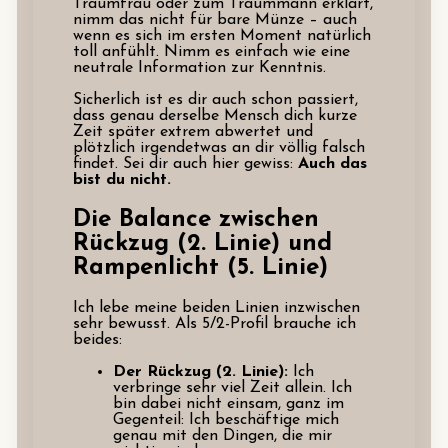
Traumfrau oder zum Traummann erklärt,
nimm das nicht für bare Münze – auch
wenn es sich im ersten Moment natürlich
toll anfühlt. Nimm es einfach wie eine
neutrale Information zur Kenntnis.
Sicherlich ist es dir auch schon passiert,
dass genau derselbe Mensch dich kurze
Zeit später extrem abwertet und
plötzlich irgendetwas an dir völlig falsch
findet. Sei dir auch hier gewiss:
Auch das
bist du nicht.
Die Balance zwischen
Rückzug (2. Linie) und
Rampenlicht (5. Linie)
Ich lebe meine beiden Linien inzwischen
sehr bewusst. Als 5/2-Profil brauche ich
beides:
Der Rückzug (2. Linie):
Ich
verbringe sehr viel Zeit allein. Ich
bin dabei nicht einsam, ganz im
Gegenteil: Ich beschäftige mich
genau mit den Dingen, die mir