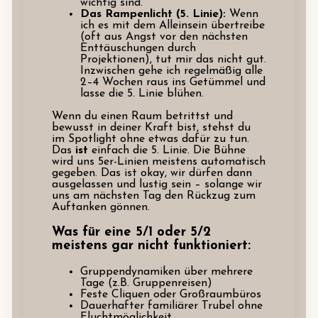
wichtig sind.
Das Rampenlicht (5. Linie):
Wenn
ich es mit dem Alleinsein übertreibe
(oft aus Angst vor den nächsten
Enttäuschungen durch
Projektionen), tut mir das nicht gut.
Inzwischen gehe ich regelmäßig alle
2–4 Wochen raus ins Getümmel und
lasse die 5. Linie blühen.
Wenn du einen Raum betrittst und
bewusst in deiner Kraft bist, stehst du
im Spotlight ohne etwas dafür zu tun.
Das
ist
einfach die 5. Linie. Die Bühne
wird uns 5er-Linien meistens automatisch
gegeben. Das ist okay, wir dürfen dann
ausgelassen und lustig sein – solange wir
uns am nächsten Tag den Rückzug zum
Auftanken gönnen.
Was für eine 5/1 oder 5/2
meistens gar nicht funktioniert:
Gruppendynamiken über mehrere
Tage (z.B. Gruppenreisen)
Feste Cliquen oder Großraumbüros
Dauerhafter familiärer Trubel ohne
Fluchtmöglichkeit