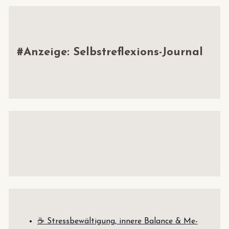
h
e
n
#Anzeige: Selbstreflexions-Journal
n
a
c
h
:
☕ Stressbewältigung, innere Balance & Me-