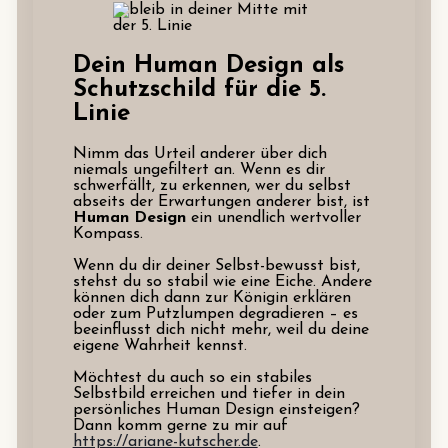
Dein Human Design als
Schutzschild für die 5.
Linie
Nimm das Urteil anderer über dich
niemals ungefiltert an. Wenn es dir
schwerfällt, zu erkennen, wer du selbst
abseits der Erwartungen anderer bist, ist
Human Design
ein unendlich wertvoller
Kompass.
Wenn du dir deiner Selbst-bewusst bist,
stehst du so stabil wie eine Eiche. Andere
können dich dann zur Königin erklären
oder zum Putzlumpen degradieren – es
beeinflusst dich nicht mehr, weil du deine
eigene Wahrheit kennst.
Möchtest du auch so ein stabiles
Selbstbild erreichen und tiefer in dein
persönliches Human Design einsteigen?
Dann komm gerne zu mir auf
https://ariane-kutscher.de
.