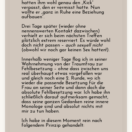
hatten ihm wohl genau den „Kick“
verpasst, den er vermisst hatte. Nun
wollte er „ganz in Ruhe eine Beziehung
aufbauen“.
Drei Tage später (wieder ohne
nennenswerten Kontakt dazwischen)
verhielt er sich beim nächsten Treffen
plötzlich extrem reserviert. Es würde wohl
doch nicht passen –
auch sexuell nicht
(obwohl wir noch gar keinen Sex hatten!).
Innerhalb weniger Tage flog ich in seiner
Wahrnehmung von der Traumfrau zur
Fehlbesetzung – ohne dass zwischen uns
real überhaupt etwas vorgefallen war
und gleich noch eine 2. Runde, wo ich
wieder die passende Besetzung für die
Frau an seiner Seite und dann doch die
absolute Fehlbesetzung war. Ich habe ihn
schließlich darauf aufmerksam gemacht,
dass seine ganzen Gedanken reine innere
Monologe sind und absolut nichts mit
mir zu tun haben.
Ich habe in diesem Moment rein nach
folgendem Prinzip gehandelt: