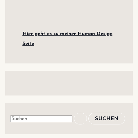
Hier geht es zu meiner Human Design
Seite
S
u
c