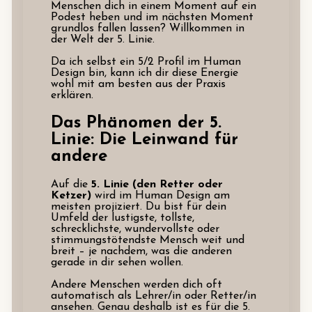
Menschen dich in einem Moment auf ein
Podest heben und im nächsten Moment
grundlos fallen lassen? Willkommen in
der Welt der 5. Linie.
Da ich selbst ein 5/2 Profil im Human
Design bin, kann ich dir diese Energie
wohl mit am besten aus der Praxis
erklären.
Das Phänomen der 5.
Linie: Die Leinwand für
andere
Auf die
5. Linie (den Retter oder
Ketzer)
wird im Human Design am
meisten projiziert. Du bist für dein
Umfeld der lustigste, tollste,
schrecklichste, wundervollste oder
stimmungstötendste Mensch weit und
breit – je nachdem, was die anderen
gerade in dir sehen wollen.
Andere Menschen werden dich oft
automatisch als Lehrer/in oder Retter/in
ansehen. Genau deshalb ist es für die 5.