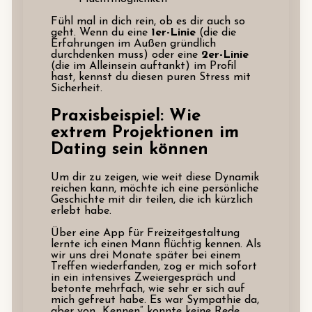
Fühl mal in dich rein, ob es dir auch so
geht. Wenn du eine
1er-Linie
(die die
Erfahrungen im Außen gründlich
durchdenken muss) oder eine
2er-Linie
(die im Alleinsein auftankt) im Profil
hast, kennst du diesen puren Stress mit
Sicherheit.
Praxisbeispiel: Wie
extrem Projektionen im
Dating sein können
Um dir zu zeigen, wie weit diese Dynamik
reichen kann, möchte ich eine persönliche
Geschichte mit dir teilen, die ich kürzlich
erlebt habe.
Über eine App für Freizeitgestaltung
lernte ich einen Mann flüchtig kennen. Als
wir uns drei Monate später bei einem
Treffen wiederfanden, zog er mich sofort
in ein intensives Zweiergespräch und
betonte mehrfach, wie sehr er sich auf
mich gefreut habe. Es war Sympathie da,
aber von „Kennen“ konnte keine Rede