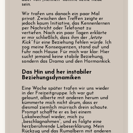
sein.
Wir trafen uns danach ein paar Mal
privat. Zwischen den Treffen zeigte er
jedoch kaum Initiative, das Kennenlernen
per Nachricht oder Telefonat zu
vertiefen. Nach ein paar Tagen erklärte
er mir schließlich, dass ihm der
„letzte
Kick“
für eine Beziehung fehlen würde. Ich
zog meine Konsequenzen, stand auf und
fuhr nach Hause. Für mich war klar: Hier
sucht jemand keine stabile Beziehung,
sondern das Drama und den Hormonkick.
Das Hin und her instabiler
Beziehungsdynamiken
Eine Woche später trafen wir uns wieder
in der Freizeitgruppe. Ich war gut
gelaunt, alberte mit anderen herum und
kümmerte mich nicht drum, dass er
diesmal ziemlich mürrisch drein schaute.
Prompt schaffte er es bei einem
Lokalwechsel wieder, mich zu
„beschlagnahmen“, und es folgte eine
herzberührende Liebeserklärung. Mein
Rückzug und das Rumalbern mit anderen