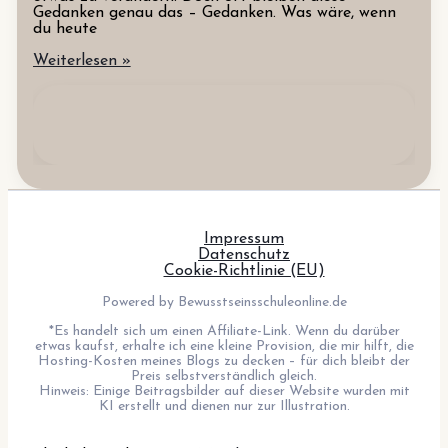
Gedanken genau das – Gedanken. Was wäre, wenn
du heute
Wunsch
Weiterlesen »
nach
Veränderung
Impressum
Datenschutz
Cookie-Richtlinie (EU)
Powered by Bewusstseinsschuleonline.de
*Es handelt sich um einen Affiliate-Link. Wenn du darüber
etwas kaufst, erhalte ich eine kleine Provision, die mir hilft, die
Hosting-Kosten meines Blogs zu decken – für dich bleibt der
Preis selbstverständlich gleich.
Hinweis: Einige Beitragsbilder auf dieser Website wurden mit
KI erstellt und dienen nur zur Illustration.