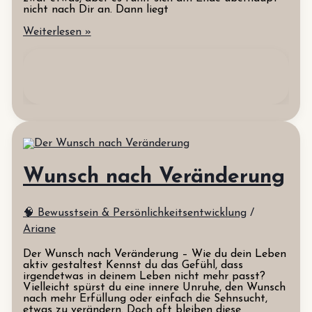
nicht nach Dir an. Dann liegt
Human
Weiterlesen »
Design
trifft
Quantenfeld:
Verstehe
Dich
selbst
und
manifestiere
Dein
Traumleben
Wunsch nach Veränderung
🧠 Bewusstsein & Persönlichkeitsentwicklung
/
Ariane
Der Wunsch nach Veränderung – Wie du dein Leben
aktiv gestaltest Kennst du das Gefühl, dass
irgendetwas in deinem Leben nicht mehr passt?
Vielleicht spürst du eine innere Unruhe, den Wunsch
nach mehr Erfüllung oder einfach die Sehnsucht,
etwas zu verändern. Doch oft bleiben diese