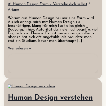
🌱 Human Design Farm – Verstehe dich selbst
/
Ariane
Warum aus Human Design bei mir eine Farm wird
Als ich anfing, mich mit Human Design zu
beschäftigen, klang für mich fast alles gleich:
Bodygraph hier, Autorität da, viele Fachbegriffe, viel
Englisch, viel Theorie. Es hat mir enorm geholfen –
aber es hat sich oft angefühlt, als bräuchte man
erst ein Studium, bevor man überhaupt […]
Die
Weiterlesen »
Human
Design
Farm
Human Design verstehen