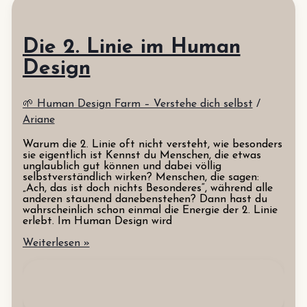
Die 2. Linie im Human
Design
🌱 Human Design Farm – Verstehe dich selbst
/
Ariane
Warum die 2. Linie oft nicht versteht, wie besonders
sie eigentlich ist Kennst du Menschen, die etwas
unglaublich gut können und dabei völlig
selbstverständlich wirken? Menschen, die sagen:
„Ach, das ist doch nichts Besonderes“, während alle
anderen staunend danebenstehen? Dann hast du
wahrscheinlich schon einmal die Energie der 2. Linie
erlebt. Im Human Design wird
Die
Weiterlesen »
2.
Linie
im
Human
Design