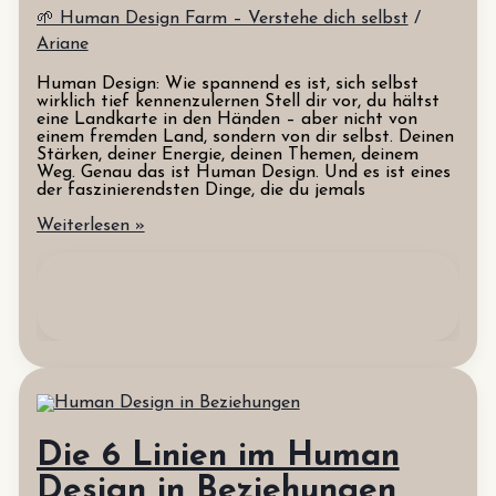
🌱 Human Design Farm – Verstehe dich selbst
/
Ariane
Human Design: Wie spannend es ist, sich selbst
wirklich tief kennenzulernen Stell dir vor, du hältst
eine Landkarte in den Händen – aber nicht von
einem fremden Land, sondern von dir selbst. Deinen
Stärken, deiner Energie, deinen Themen, deinem
Weg. Genau das ist Human Design. Und es ist eines
der faszinierendsten Dinge, die du jemals
Human
Weiterlesen »
Design
verstehen
Die 6 Linien im Human
Design in Beziehungen