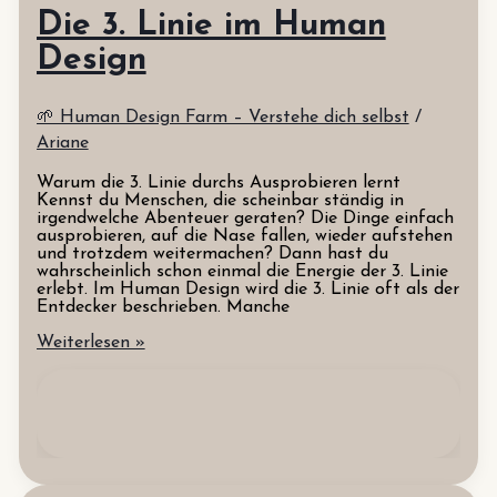
Die 3. Linie im Human
Design
🌱 Human Design Farm – Verstehe dich selbst
/
Ariane
Warum die 3. Linie durchs Ausprobieren lernt
Kennst du Menschen, die scheinbar ständig in
irgendwelche Abenteuer geraten? Die Dinge einfach
ausprobieren, auf die Nase fallen, wieder aufstehen
und trotzdem weitermachen? Dann hast du
wahrscheinlich schon einmal die Energie der 3. Linie
erlebt. Im Human Design wird die 3. Linie oft als der
Entdecker beschrieben. Manche
Die
Weiterlesen »
3.
Linie
im
Human
Design