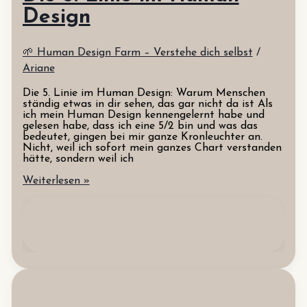
Design
🌱 Human Design Farm – Verstehe dich selbst
/
Ariane
Die 5. Linie im Human Design: Warum Menschen
ständig etwas in dir sehen, das gar nicht da ist Als
ich mein Human Design kennengelernt habe und
gelesen habe, dass ich eine 5/2 bin und was das
bedeutet, gingen bei mir ganze Kronleuchter an.
Nicht, weil ich sofort mein ganzes Chart verstanden
hätte, sondern weil ich
Die
Weiterlesen »
5.
Linie
im
Human
Design